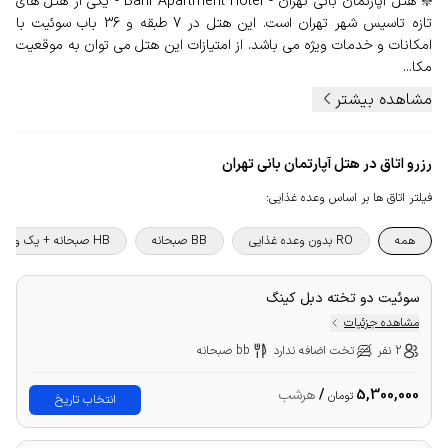
❇️ هتل آپارتمان بانی تهران - Bani Apartment Hotel - یکی از هتل های
تازه تاسیس شهر تهران است. این هتل در 7 طبقه و 36 باب سوئیت با
امکانات و خدمات ویژه می باشد. از امتیازات این هتل می توان به موقعیت
مکا...
مشاهده بیشتر
رزرو اتاق در هتل آپارتمان بانی تهران
فیلتر اتاق ها بر اساس وعده غذایی
:
همه
RO بدون وعده غذایی
BB صبحانه
HB صبحانه + یک وعده غذا
سوئیت دو تخته دبل کینگ
مشاهده جزئیات
2 نفر
تخت اضافه ندارد
bb صبحانه
5,300,000
/
هرشب
تومان
انتخاب تاریخ