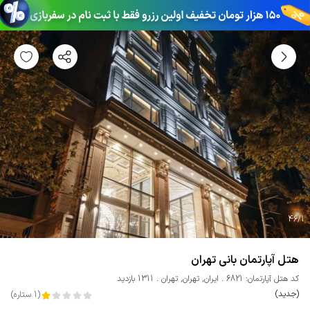
46
/
1
هتل آپارتمان بانی تهران
کد هتل آپارتمان: 6821
ایران
,
تهران
,
تهران
1311 بازدید
(جدید)
(
1
ستاره
)