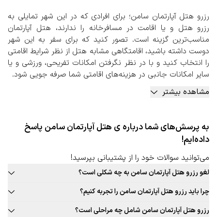
رزرو هتل آپارتمان سامن؛ برای افرادی که در این شهر تمایلی به
رزرو هتل و یا اقامت در مسافرخانه را ندارند، هتل آپارتمان
مناسب‌ترین گزینه است. تصور کنید که برای سفر به این شهر
دوست داشته باشید، اقامتگاهی مشابه هتل از نظر شرایط اقامتی
را انتخاب کنید و با در نظر نگرفتن امکانات تفریحی، ورزشی و یا
سایر امکانات جانبی در هزینه‌های اقامتی شما صرفه جویی شود.
با در نظر گرفتن تعداد روز حضور شما در این شهر و توع از
مشاهده بیشتر
امکانات رفاهی محل اقامت، رزرو هتل آپارتمان گزینه‌ای مناسب
است. هتل آپارتمان‌ها اقامتی مشابه هتل‌ها را به شما ارائه
می‌دهند، اما طبیعی است که شرایط لوکس و مجللی مانند هتل
به پرسش‌های شما درباره ی هتل آپارتمان سامن پاسخ
را در اختیار مسافرین قرار نمی‌دهند. رزرو هتل آپارتمان سامن
داده‌ایم!
امروزه به یکی از روش‌های مقرون به صرفه اقامتی در این شهر
بدل شده است. اقامتی که مخصوصا برای سفرهایی خانوادگی و
می‌توانید سوالات خود را از پشتیبانی بپرسید!
سفر با تعداد نفرات بالا گزینه‌ای بهتر است.
لغو رزرو هتل آپارتمان سامن به چه شکلی است؟
رزرو هتل آپارتمان سامن به صورت آنلاین
قوانین لغو رزرو هتل آپارتمان این شهر به صورت ثابت برای تمامی هتل
با توجه به اهمیت هتل آپارتمان برای سفرهای گروهی، پیشنهاد
چرا باید رزرو هتل آپارتمان سامن را تجربه کنیم؟
آپارتمان قابل ارائه نیست. حتما در زمان رزرو هتل آپارتمان مورد نظر خود به
می‌شود برای رزرو هتل آپارتمان سامن حتما به صفحه اختصاصی
بافت سنتی و جذاب این شهر، غذاهای محلی و بومی جذاب، فرهنگ غنی،
قوانین لغو توجه کنید.
رزرو هتل آپارتمان سامن شامل چه مراحلی است؟
آن در سایت رزرواسیون سفربازی مراجعه کنید. در این صفحه
تجربه‌های جذاب و به یادماندنی اقامت در هتل آپارتمان این شهر و …