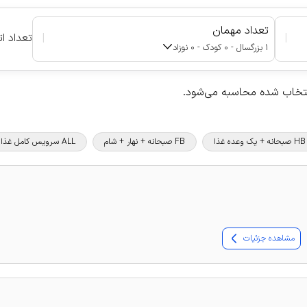
تعداد مهمان
|
|
تعداد ات
1 بزرگسال - 0 کودک - 0 نوزاد
نتخاب شده محاسبه می‌شود.
HB صبحانه + یک وعده غذا
FB صبحانه + نهار + شام
ALL سرویس کامل غذا و نوشیدنی
مشاهده جزئیات