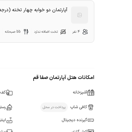
آپارتمان دو خوابه چهار تخته (درج
4 نفر
تخت اضافه ندارد
bb صبحانه
امکانات هتل آپارتمان صفا قم
آشپزخانه
کف 
کافی شاپ
رستو
پرداخت در محل
گیرنده دیجیتال
اینت
کولر گازی
مبل