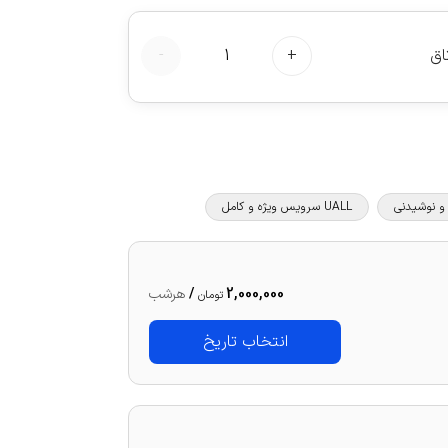
اق
+
1
-
UALL سرویس ویژه و کامل
2,000,000
/
هرشب
تومان
انتخاب تاریخ