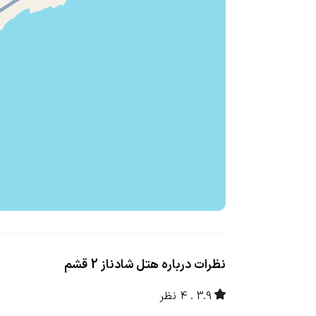
نظرات درباره هتل شادناز 2 قشم
3.9
4 نظر