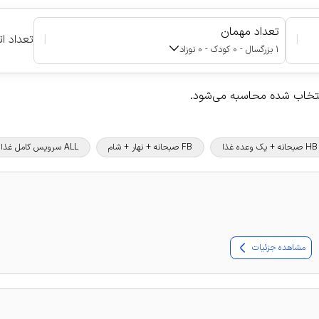
تعداد مهمان
|
|
تعداد ات
1 بزرگسال - 0 کودک - 0 نوزاد
نتخاب شده محاسبه می‌شود.
HB صبحانه + یک وعده غذا
FB صبحانه + نهار + شام
ALL سرویس کامل غذا و نوشیدنی
مشاهده جزئیات