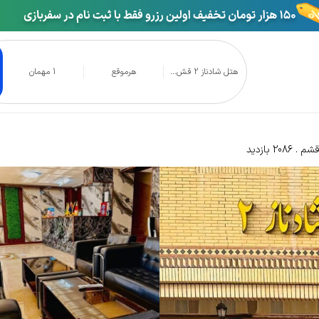
هتل شادناز 2 قش...
هرموقع
1 مهمان
از 2 قشم
شم
2086 بازدید