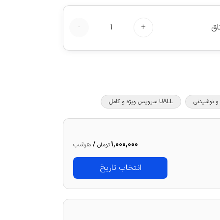
اق
+
1
-
UALL سرویس ویژه و کامل
1,000,000
/
هرشب
تومان
انتخاب تاریخ