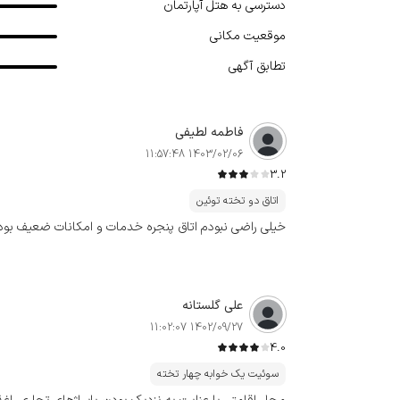
دسترسی به هتل آپارتمان
موقعیت مکانی
تطابق آگهی
فاطمه لطیفی
1403/02/06 11:57:48
3.2
اتاق دو تخته توئین
خیلی راضی نبودم اتاق پنجره خدمات و امکانات ضعیف بود
علی گلستانه
1402/09/27 11:02:07
4.0
سوئیت یک خوابه چهار تخته