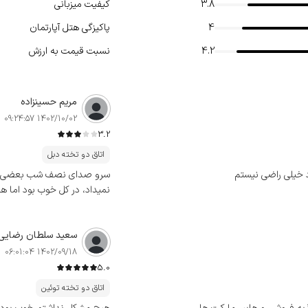
3.8
کیفیت میزبانی
4
پاکیزگی هتل آپارتمان
4.2
نسبت قیمت به ارزش
مریم حسینزاده
1402/10/02 09:24:57
3.2
اتاق دو تخته دبل
 خیلی راضی نیستم
سرو صدای نصف شب بعضی مسا
نمیداد، در کل خوب بود اما 
سعید سلطان رضایی
1402/09/18 06:01:04
5.0
اتاق دو تخته توئین