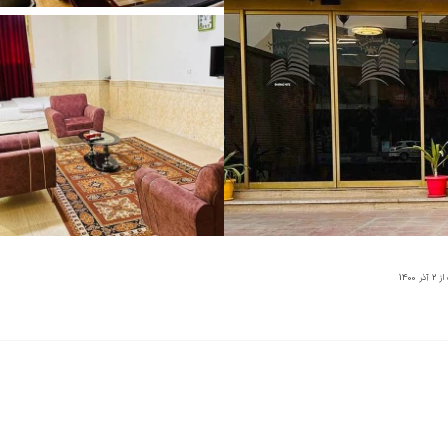
از
2 آذر 1400