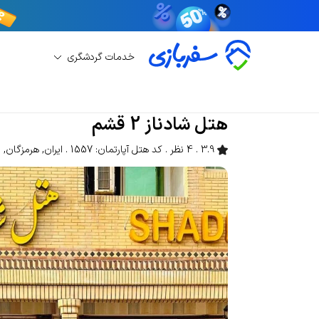
خدمات گردشگری
رزرو هتل آپارتمان
رزرو هتل آپارتمان قشم
هتل شادن
هتل شادناز 2 قشم
3.9
4 نظر
کد هتل آپارتمان: 1557
ایران
,
هرمزگان
,
ق