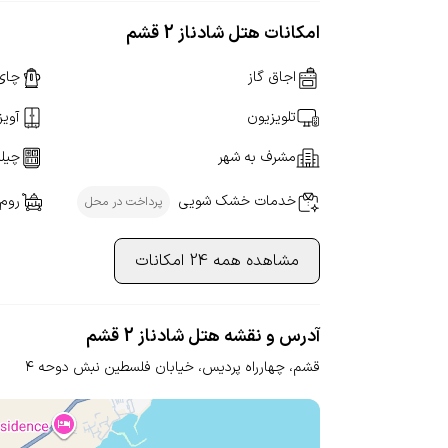
امکانات هتل شادناز 2 قشم
اجاق گاز
چای
تلویزیون
آویز
مشرف به شهر
چیلر
خدمات خشک شویی
روم
پرداخت در محل
مشاهده همه 24 امکانات
آدرس و نقشه هتل شادناز 2 قشم
قشم، چهارراه پردیس، خیابان فلسطین
نبش دوحه ۴