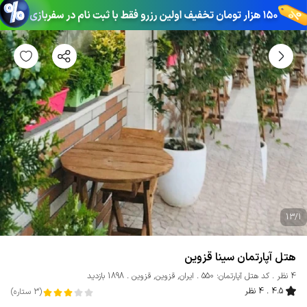
13
/
1
هتل آپارتمان سینا قزوین
4 نظر
کد هتل آپارتمان: 550
ایران
,
قزوین
,
قزوین
1898 بازدید
4.5
4 نظر
(
3
ستاره
)