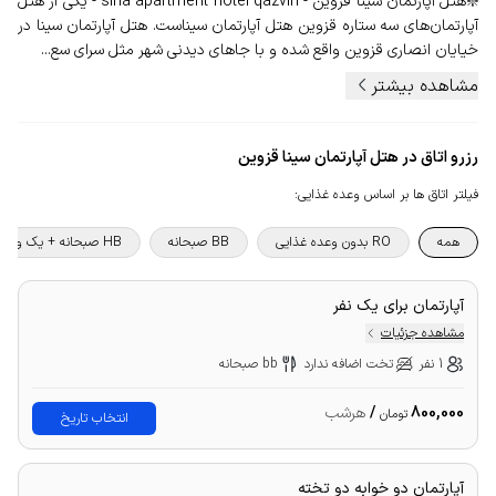
❇️هتل آپارتمان سینا قزوین - sina apartment hotel qazvin - یکی از هتل
آپارتمان‌های سه ستاره قزوین هتل آپارتمان سیناست. هتل آپارتمان سینا در
خیایان انصاری قزوین واقع شده و با جاهای دیدنی شهر مثل سرای سع...
مشاهده بیشتر
رزرو اتاق در هتل آپارتمان سینا قزوین
فیلتر اتاق ها بر اساس وعده غذایی
:
همه
RO بدون وعده غذایی
BB صبحانه
HB صبحانه + یک وعده غذا
آپارتمان برای یک نفر
مشاهده جزئیات
1 نفر
تخت اضافه ندارد
bb صبحانه
800,000
/
هرشب
تومان
انتخاب تاریخ
آپارتمان دو خوابه دو تخته