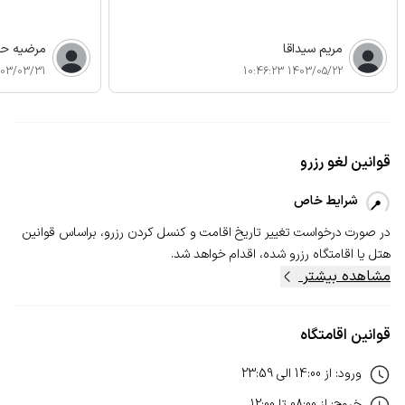
مریم سیداقا
مرضیه حس
3/03/31 11:09:12
1403/05/22 10:46:23
قوانین لغو رزرو
شرایط خاص
در صورت درخواست تغییر تاریخ اقامت و کنسل‌ کردن رزرو، بر‌اساس قوانین
هتل یا اقامتگاه رزرو شده، اقدام خواهد شد.
مشاهده بیشتر
قوانین اقامتگاه
ورود
:
از
14:00
الی
23:59
خروج
:
از
08:00
تا
12:00