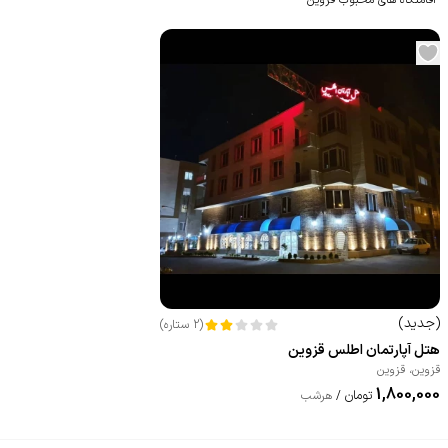
(
جدید
)
(
2
ستاره
)
هتل آپارتمان اطلس قزوین
قزوین
،
قزوین
1,800,000
تومان
/
هرشب