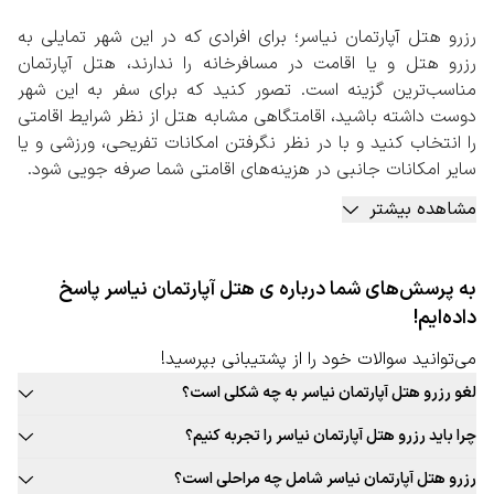
رزرو هتل آپارتمان نیاسر؛ برای افرادی که در این شهر تمایلی به
رزرو هتل و یا اقامت در مسافرخانه را ندارند، هتل آپارتمان
مناسب‌ترین گزینه است. تصور کنید که برای سفر به این شهر
دوست داشته باشید، اقامتگاهی مشابه هتل از نظر شرایط اقامتی
را انتخاب کنید و با در نظر نگرفتن امکانات تفریحی، ورزشی و یا
سایر امکانات جانبی در هزینه‌های اقامتی شما صرفه جویی شود.
با در نظر گرفتن تعداد روز حضور شما در این شهر و توع از
مشاهده بیشتر
امکانات رفاهی محل اقامت، رزرو هتل آپارتمان گزینه‌ای مناسب
است. هتل آپارتمان‌ها اقامتی مشابه هتل‌ها را به شما ارائه
می‌دهند، اما طبیعی است که شرایط لوکس و مجللی مانند هتل
به پرسش‌های شما درباره ی هتل آپارتمان نیاسر پاسخ
را در اختیار مسافرین قرار نمی‌دهند. رزرو هتل آپارتمان نیاسر
داده‌ایم!
امروزه به یکی از روش‌های مقرون به صرفه اقامتی در این شهر
بدل شده است. اقامتی که مخصوصا برای سفرهایی خانوادگی و
می‌توانید سوالات خود را از پشتیبانی بپرسید!
سفر با تعداد نفرات بالا گزینه‌ای بهتر است.
لغو رزرو هتل آپارتمان نیاسر به چه شکلی است؟
رزرو هتل آپارتمان نیاسر به صورت آنلاین
قوانین لغو رزرو هتل آپارتمان این شهر به صورت ثابت برای تمامی هتل
با توجه به اهمیت هتل آپارتمان برای سفرهای گروهی، پیشنهاد
چرا باید رزرو هتل آپارتمان نیاسر را تجربه کنیم؟
آپارتمان قابل ارائه نیست. حتما در زمان رزرو هتل آپارتمان مورد نظر خود به
می‌شود برای رزرو هتل آپارتمان نیاسر حتما به صفحه اختصاصی
بافت سنتی و جذاب این شهر، غذاهای محلی و بومی جذاب، فرهنگ غنی،
قوانین لغو توجه کنید.
رزرو هتل آپارتمان نیاسر شامل چه مراحلی است؟
آن در سایت رزرواسیون سفربازی مراجعه کنید. در این صفحه
تجربه‌های جذاب و به یادماندنی اقامت در هتل آپارتمان این شهر و …