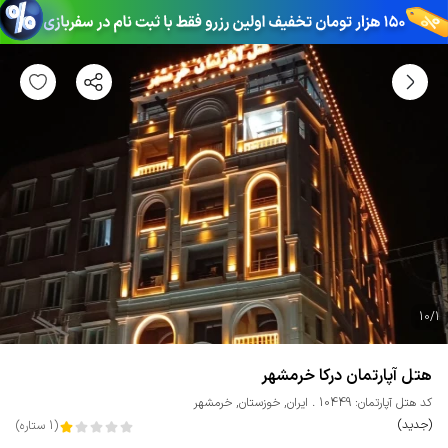
10
/
1
هتل آپارتمان درکا خرمشهر
کد هتل آپارتمان: 10449
ایران
,
خوزستان
,
خرمشهر
(جدید)
(
1
ستاره
)