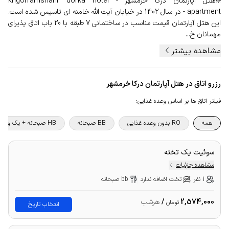
❇️هتل آپارتمان درکا خرمشهر - khgorramshahr dorka hotel
apartment - در سال 1402 در خیابان آیت الله خامنه ای تاسیس شده است.
این هتل آپارتمان قیمت مناسب در ساختمانی 7 طبقه با 20 باب اتاق پذیرای
مهمانان خ...
مشاهده بیشتر
رزرو اتاق در هتل آپارتمان درکا خرمشهر
فیلتر اتاق ها بر اساس وعده غذایی
:
همه
RO بدون وعده غذایی
BB صبحانه
HB صبحانه + یک وعده غذا
سوئیت یک تخته
مشاهده جزئیات
1 نفر
تخت اضافه ندارد
bb صبحانه
2,574,000
/
هرشب
تومان
انتخاب تاریخ