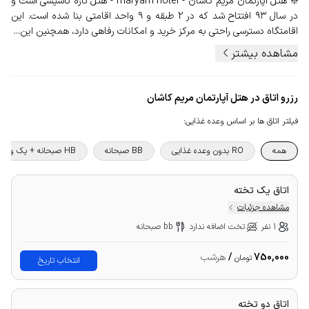
❇️ هتل آپارتمان مریم کاشان - maryam hotel - هتل تازه‌ تاسیسی است و
در سال ۹۳ افتتاح شد که در 2 طبقه و 9 واحد اقامتی بنا شده است. این
اقامتگاه دسترسی راحتی به مرکز خرید و امکانات رفاهی دارد، همچنین این...
مشاهده بیشتر
رزرو اتاق در هتل آپارتمان مریم کاشان
فیلتر اتاق ها بر اساس وعده غذایی
:
همه
RO بدون وعده غذایی
BB صبحانه
HB صبحانه + یک وعده غذا
اتاق یک تخته
مشاهده جزئیات
1 نفر
تخت اضافه ندارد
bb صبحانه
750,000
/
هرشب
تومان
انتخاب تاریخ
اتاق دو تخته