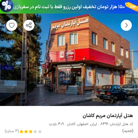
13
/
1
هتل آپارتمان مریم کاشان
کد هتل آپارتمان: 8499
ایران
,
اصفهان
,
کاشان
409 بازدید
(جدید)
(
3
ستاره
)