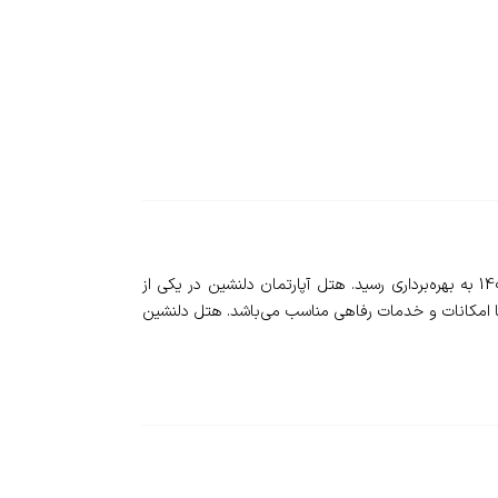
❇️هتل آپارتمان دلنشین جوانرود - javanroud delneshin hotel apatment - یکی از هتل‌های یک ستاره این شهر است که در سال 1400 به بهره‌برداری رسید. هتل آپارتمان دلنشین در یکی از
اقع شده که در 95 کیلومتری از مرکز کرمانشاه است. این هتل شامل 10 باب واحد اقامتی با امکانات و خدمات رفاهی مناسب می‌باشد. هتل دلنشین