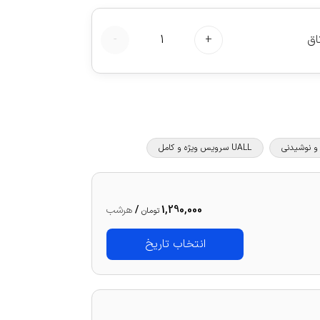
اق
+
1
-
UALL سرویس ویژه و کامل
1,290,000
/
هرشب
تومان
انتخاب تاریخ