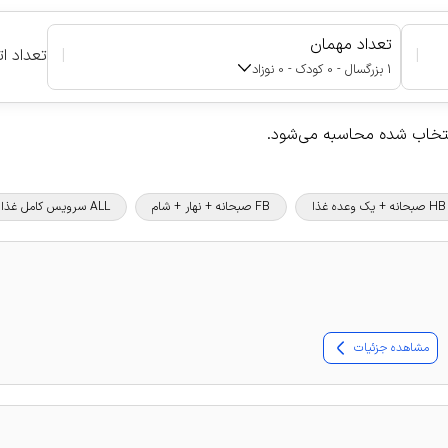
تعداد مهمان
|
|
تعداد ات
1 بزرگسال - 0 کودک - 0 نوزاد
نتخاب شده محاسبه می‌شود.
HB صبحانه + یک وعده غذا
FB صبحانه + نهار + شام
ALL سرویس کامل غذا و نوشیدنی
مشاهده جزئیات