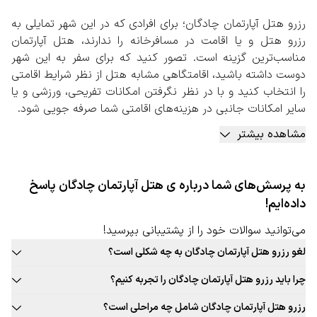
رزرو هتل آپارتمان چادگان؛ برای افرادی که در این شهر تمایلی به
رزرو هتل و یا اقامت در مسافرخانه را ندارند، هتل آپارتمان
مناسب‌ترین گزینه است. تصور کنید که برای سفر به این شهر
دوست داشته باشید، اقامتگاهی مشابه هتل از نظر شرایط اقامتی
را انتخاب کنید و با در نظر نگرفتن امکانات تفریحی، ورزشی و یا
سایر امکانات جانبی در هزینه‌های اقامتی شما صرفه جویی شود.
با در نظر گرفتن تعداد روز حضور شما در این شهر و توع از
مشاهده بیشتر
امکانات رفاهی محل اقامت، رزرو هتل آپارتمان گزینه‌ای مناسب
است. هتل آپارتمان‌ها اقامتی مشابه هتل‌ها را به شما ارائه
می‌دهند، اما طبیعی است که شرایط لوکس و مجللی مانند هتل
به پرسش‌های شما درباره ی هتل آپارتمان چادگان پاسخ
را در اختیار مسافرین قرار نمی‌دهند. رزرو هتل آپارتمان چادگان
داده‌ایم!
امروزه به یکی از روش‌های مقرون به صرفه اقامتی در این شهر
بدل شده است. اقامتی که مخصوصا برای سفرهایی خانوادگی و
می‌توانید سوالات خود را از پشتیبانی بپرسید!
سفر با تعداد نفرات بالا گزینه‌ای بهتر است.
لغو رزرو هتل آپارتمان چادگان به چه شکلی است؟
رزرو هتل آپارتمان چادگان به صورت آنلاین
قوانین لغو رزرو هتل آپارتمان این شهر به صورت ثابت برای تمامی هتل
با توجه به اهمیت هتل آپارتمان برای سفرهای گروهی، پیشنهاد
چرا باید رزرو هتل آپارتمان چادگان را تجربه کنیم؟
آپارتمان قابل ارائه نیست. حتما در زمان رزرو هتل آپارتمان مورد نظر خود به
می‌شود برای رزرو هتل آپارتمان چادگان حتما به صفحه
بافت سنتی و جذاب این شهر، غذاهای محلی و بومی جذاب، فرهنگ غنی،
قوانین لغو توجه کنید.
رزرو هتل آپارتمان چادگان شامل چه مراحلی است؟
اختصاصی آن در سایت رزرواسیون سفربازی مراجعه کنید. در این
تجربه‌های جذاب و به یادماندنی اقامت در هتل آپارتمان این شهر و …