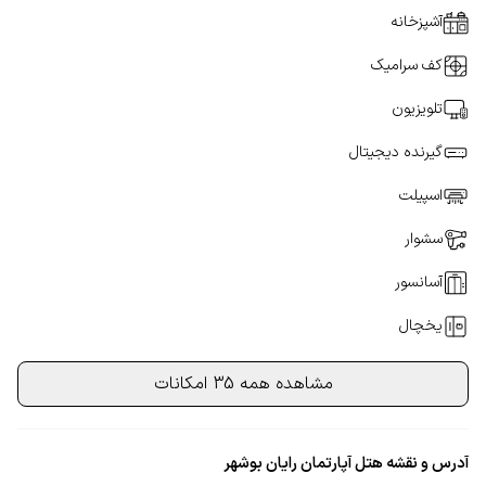
آشپزخانه
کف سرامیک
تلویزیون
گیرنده دیجیتال
اسپیلت
سشوار
آسانسور
یخچال
مشاهده همه 35 امکانات
آدرس و نقشه هتل آپارتمان رایان بوشهر