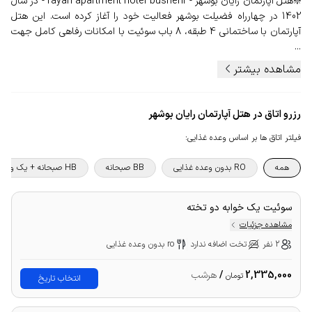
❇️هتل آپارتمان رایان بوشهر - rayan apartment hotel bushehr - در سال
1402 در چهارراه فضیلت بوشهر فعالیت خود را آغاز کرده است. این هتل
آپارتمان با ساختمانی 4 طبقه، 8 باب سوئیت با امکانات رفاهی کامل جهت
...
مشاهده بیشتر
رزرو اتاق در هتل آپارتمان رایان بوشهر
فیلتر اتاق ها بر اساس وعده غذایی
:
همه
RO بدون وعده غذایی
BB صبحانه
HB صبحانه + یک وعده غذا
سوئیت یک خوابه دو تخته
مشاهده جزئیات
2 نفر
تخت اضافه ندارد
ro بدون وعده غذایی
2,335,000
/
هرشب
تومان
انتخاب تاریخ