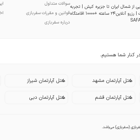
سوالات متداول
ای
یی از شمال ایران تا جزیره کیش | تجربه
قوانین و مقررات سفربازی
اخ
اقامت دلنشین در بهترین هتل و ویلا و آپارتمان و سوئیت با بهترین قیمت | رزرو آنلاین۲۴ ساعته +10000 اقامتگاه
درباره سفربازی
هتل آپارتمان مشهد
هتل آپارتمان شیراز
هتل آپارتمان قشم
هتل آپارتمان دبی
زی (سفربازی) می‌باشد.