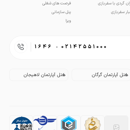
ران گردی با سفربازی
فرصت های شغلی
بار سفربازی
پنل سازمانی
ویزا
1646
02142551000
-
هتل آپارتمان گرگان
هتل آپارتمان لاهیجان