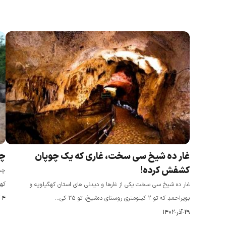
غار ده شیخ سی سخت، غاری که یک چوپان
چش
کشفش کرده!
چش
کهگ
غار ده شیخ سی سخت یکی از غارها و دیدنی های استان کهگیلویه و
بویراحمدِ که تو ۲ کیلومتری روستای ده‌شیخ، تو ۳۵ کی...
۴-آبان-۱۴۰۲
۲۹-آذر-۱۴۰۲