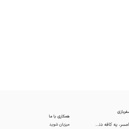
ربازی
همکاری با ما
کافه ژوان رامسر، یه کافه دنج روبروی کوه و جنگل
میزبان شوید