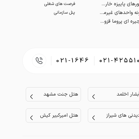
پیش‌بینی تورهای پاییزه خارجی
فرصت های شغلی
رشد قارچ‌گونه واحدهای غیرمجاز بلای جان بوم‌گردی‌ها
پنل سازمانی
فروشگاه زنجیره ای پروما قزوین، فروشگاهی برای خرید مایحتاج روزانه
021-1646
۰۲۱-۴۲۵۵۱
بشار اخلمد
هتل جنت مشهد
یدنی های شیراز
هتل امیرکبیر کیش