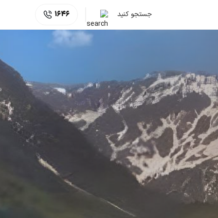
جستجو کنید
1646