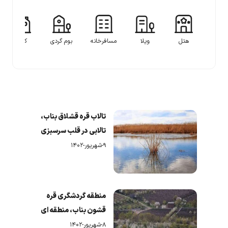
هتل
ویلا
مسافرخانه
بوم گردی
کلبه
تالاب قره قشلاق بناب،
تالابی در قلب سرسبزی
۹-شهریور-۱۴۰۲
منطقه گردشگری قره
قشون بناب، منطقه ای
وسیع و سرسبز
۸-شهریور-۱۴۰۲