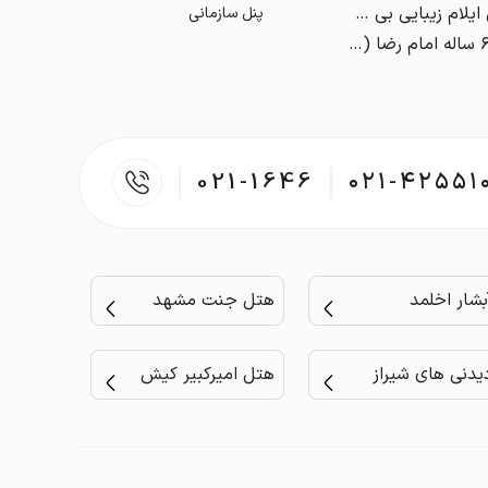
تنگه ارغوان ایلام زیبایی بی مثال طبیعت
پنل سازمانی
همسایه ۶۰۰ ساله امام رضا (ع) | معرفی کامل گنبد خشتی مشهد
021-1646
۰۲۱-۴۲۵۵۱
بشار اخلمد
هتل جنت مشهد
یدنی های شیراز
هتل امیرکبیر کیش