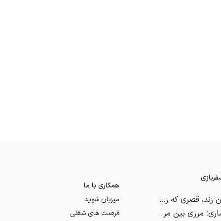
ربازی
همکاری با ما
ارگ کریمخان زند، قصری که زندان شد
میزبان شوید
آبشار بولا ساری؛ مرزی بین مرگ و زندگی
فرصت های شغلی